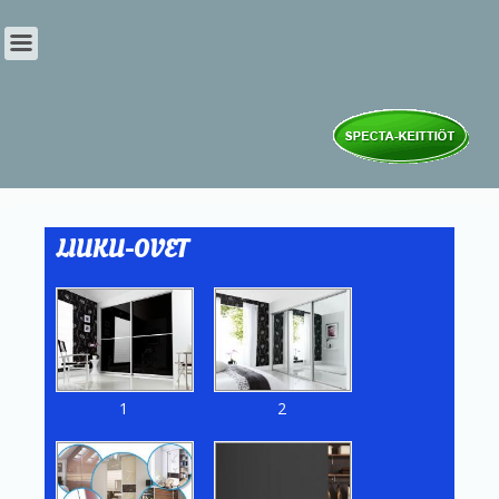
LIUKU-OVET
1
2