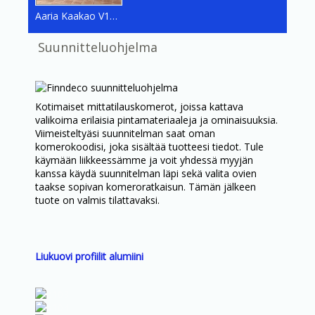
Aaria Kaakao V111 Kiiltävä mallit
Suunnitteluohjelma
Kotimaiset mittatilauskomerot, joissa kattava
valikoima erilaisia pintamateriaaleja ja ominaisuuksia.
Viimeisteltyäsi suunnitelman saat oman
komerokoodisi, joka sisältää tuotteesi tiedot. Tule
käymään liikkeessämme ja voit yhdessä myyjän
kanssa käydä suunnitelman läpi sekä valita ovien
taakse sopivan komeroratkaisun. Tämän jälkeen
tuote on valmis tilattavaksi.
Liukuovi profiilit alumiini