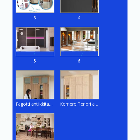
3
4
5
6
Fagotti antiikkitammi malli
Komero Tenori auki